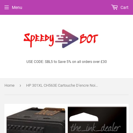
Menu
Cart
USE CODE: SBL5 to Save 5% on all orders over £30
›
Home
HP 301XL CH563E Cartouche D'encre Noire Pour 3050 2050 1000 1010 1050 Imprimante