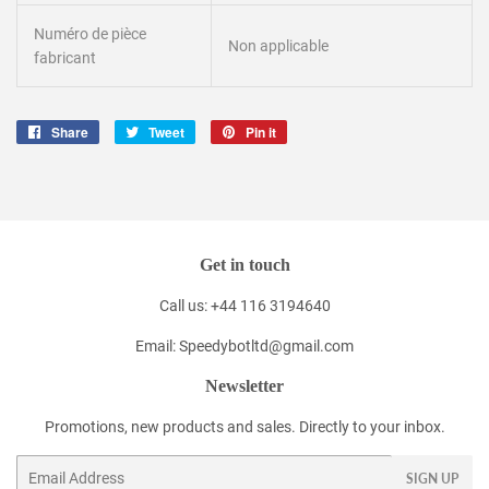
Numéro de pièce
Non applicable
fabricant
Share
Share
Tweet
Tweet
Pin it
Pin
on
on
on
Facebook
Twitter
Pinterest
Get in touch
Call us: +44 116 3194640
Email: Speedybotltd@gmail.com
Newsletter
Promotions, new products and sales. Directly to your inbox.
Email
SIGN UP